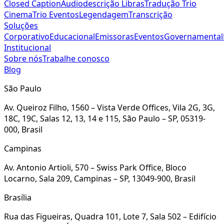
Closed Caption
Audiodescrição
Libras
Tradução
Trio
Cinema
Trio Eventos
Legendagem
Transcrição
Soluções
Corporativo
Educacional
Emissoras
Eventos
Governamental
Institucional
Sobre nós
Trabalhe conosco
Blog
São Paulo
Av. Queiroz Filho, 1560 – Vista Verde Offices, Vila 2G, 3G,
18C, 19C, Salas 12, 13, 14 e 115, São Paulo – SP, 05319-
000, Brasil
Campinas
Av. Antonio Artioli, 570 – Swiss Park Office, Bloco
Locarno, Sala 209, Campinas – SP, 13049-900, Brasil
Brasília
Rua das Figueiras, Quadra 101, Lote 7, Sala 502 – Edifício