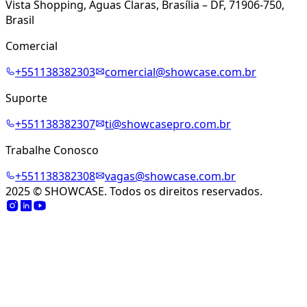
Vista Shopping, Águas Claras, Brasília – DF, 71906-750,
Brasil
Comercial
+
551138382303
comercial@showcase.com.br
Suporte
+
551138382307
ti@showcasepro.com.br
Trabalhe Conosco
+
551138382308
vagas@showcase.com.br
2025 © SHOWCASE. Todos os direitos reservados.