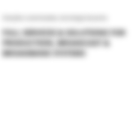
Soluções
customizadas,
tecnologia
de
ponta
FULL
SERVICES
&
SOLUTIONS
FOR
PRODUCTION,
BROADCAST
&
BROADBAND
SYSTEMS
Acessibilidade
Conheça nossos serviços
tecnologia
Conheça nossos produtos