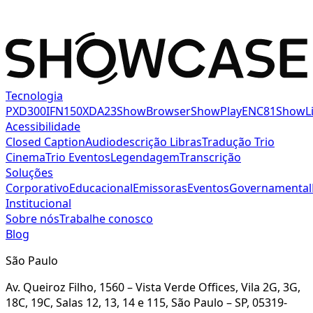
Tecnologia
PXD300
IFN150
XDA23
ShowBrowser
ShowPlay
ENC81
ShowL
Acessibilidade
Closed Caption
Audiodescrição
Libras
Tradução
Trio
Cinema
Trio Eventos
Legendagem
Transcrição
Soluções
Corporativo
Educacional
Emissoras
Eventos
Governamental
Institucional
Sobre nós
Trabalhe conosco
Blog
São Paulo
Av. Queiroz Filho, 1560 – Vista Verde Offices, Vila 2G, 3G,
18C, 19C, Salas 12, 13, 14 e 115, São Paulo – SP, 05319-